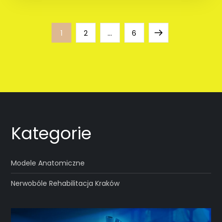
Nawigacja
Page
Page
Page
Next
1
2
…
6
po
page
wpisach
Kategorie
Modele Anatomiczne
Nerwobóle Rehabilitacja Kraków