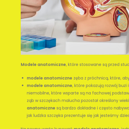
Modele anatomiczne
, które stosowane są przed stu
modele anatomiczne
zęba z próchnicą, które, ab
modele anatomiczne
, które pokazują rozwój buzi 
niemobilne, które wsparte są na fachowej podsta
ząb w szczękach malucha pozostał określony wieki
anatomiczne
są bardzo dokładne i często nabywan
jak ludzka szczęka prezentuje się jak jesteśmy dzie
Na pewno warto kupować
modele anatomiczne
, je