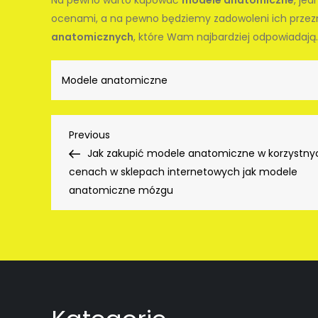
ocenami, a na pewno będziemy zadowoleni ich prze
anatomicznych
, które Wam najbardziej odpowiadają.
Modele anatomiczne
Nawigacja
Previous
Previous
Post
Jak zakupić modele anatomiczne w korzystny
wpisu
cenach w sklepach internetowych jak modele
anatomiczne mózgu