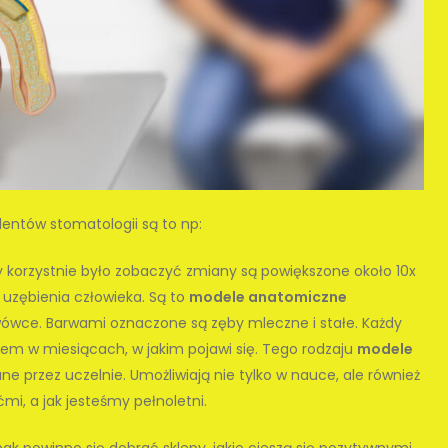
dentów stomatologii są to np:
y korzystnie było zobaczyć zmiany są powiększone około 10x
i uzębienia człowieka. Są to
modele anatomiczne
wówce. Barwami oznaczone są zęby mleczne i stałe. Każdy
em w miesiącach, w jakim pojawi się. Tego rodzaju
modele
e przez uczelnie. Umożliwiają nie tylko w nauce, ale również
ćmi, a jak jesteśmy pełnoletni.
dnak powinno się dobrać sklepy, jakie cieszą się pozytywnymi