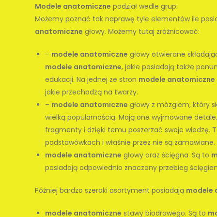
Modele anatomiczne
podział wedle grup:
Możemy poznać tak naprawę tyle elementów ile posi
anatomiczne
głowy. Możemy tutaj zróżnicować:
–
modele anatomiczne
głowy otwierane składają
modele anatomiczne
, jakie posiadają także po
edukacji. Na jednej ze stron
modele anatomiczne
jakie przechodzą na twarzy.
–
modele anatomiczne
głowy z mózgiem, który sk
wielką popularnością. Mają one wyjmowane detale.
fragmenty i dzięki temu poszerzać swoje wiedzę. 
podstawówkach i właśnie przez nie są zamawiane.
modele anatomiczne
głowy oraz ścięgna. Są to
m
posiadają odpowiednio znaczony przebieg ścięgien.
Później bardzo szeroki asortyment posiadają
modele 
modele anatomiczne
stawy biodrowego. Są to
mo