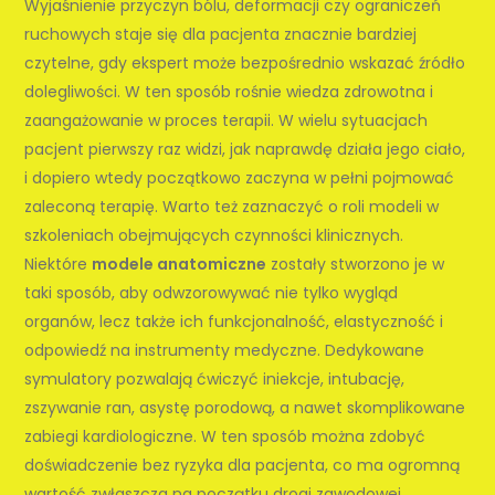
Wyjaśnienie przyczyn bólu, deformacji czy ograniczeń
ruchowych staje się dla pacjenta znacznie bardziej
czytelne, gdy ekspert może bezpośrednio wskazać źródło
dolegliwości. W ten sposób rośnie wiedza zdrowotna i
zaangażowanie w proces terapii. W wielu sytuacjach
pacjent pierwszy raz widzi, jak naprawdę działa jego ciało,
i dopiero wtedy początkowo zaczyna w pełni pojmować
zaleconą terapię. Warto też zaznaczyć o roli modeli w
szkoleniach obejmujących czynności klinicznych.
Niektóre
modele anatomiczne
zostały stworzono je w
taki sposób, aby odwzorowywać nie tylko wygląd
organów, lecz także ich funkcjonalność, elastyczność i
odpowiedź na instrumenty medyczne. Dedykowane
symulatory pozwalają ćwiczyć iniekcje, intubację,
zszywanie ran, asystę porodową, a nawet skomplikowane
zabiegi kardiologiczne. W ten sposób można zdobyć
doświadczenie bez ryzyka dla pacjenta, co ma ogromną
wartość zwłaszcza na początku drogi zawodowej.