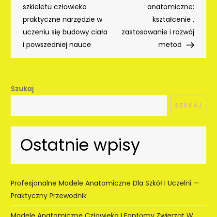
wpisu
szkieletu człowieka
anatomiczne:
praktyczne narzędzie w
kształcenie ,
uczeniu się budowy ciała
zastosowanie i rozwój
i powszedniej nauce
metod
Szukaj
SZUKAJ
Ostatnie wpisy
Profesjonalne Modele Anatomiczne Dla Szkół I Uczelni —
Praktyczny Przewodnik
Modele Anatomiczne Człowieka I Fantomy Zwierząt W