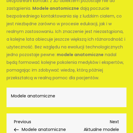
bezpośredni kontakt z 3D obiektem pozostaje nie do
zastąpienia.
Modele anatomiczne
dają poczucie
bezpośredniego kontaktowania się z ludzkim ciałem, co
jest niezbędne zarówno w procesie edukacji, jak i w
realnym zastosowaniu. Ich znaczenie jest niezastąpiona,
a kolejne lata obiecuje jeszcze większą ich różnorodność i
użyteczność. Bez względu na ewolucji technologicznych
jedno pozostaje pewne:
modele anatomiczne
nadal
będą formować kolejne pokolenia medyków i ekspertów,
pomagając im zdobywać wiedzę, którą później
przekształcą w realną pomoc dla pacjentów.
Modele anatomiczne
Nawigacja
Previous
Next
Previous
Next
Post
Post
Modele anatomiczne
Aktualne modele